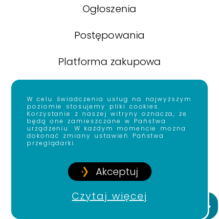
Ogłoszenia
Postępowania
Platforma zakupowa
Zamówienia poniżej 130 tys. zł
W celu świadczenia usług na najwyższym
poziomie stosujemy pliki cookies.
Informacja o Dyrekcji
Korzystanie z naszej witryny oznacza, że
będą one zamieszczane w Państwa
urządzeniu. W każdym momencie można
dokonać zmiany ustawień Państwa
Kontakt
przeglądarki.
Akceptuj
Czytaj więcej
Copyright © 2022
Krajowy Instytut Mediów
Prz
Created by:
Epic Dreams