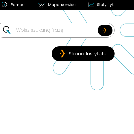
Pomoc
Mapa serwisu
Statystyki
w likwidacji
Strona Instytutu