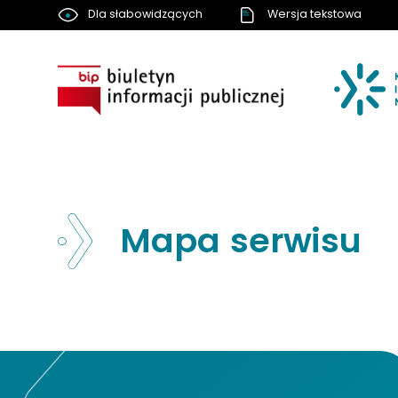
Dla słabowidzących
Wersja tekstowa
BIP
Mapa serwisu
Nawigacja strony