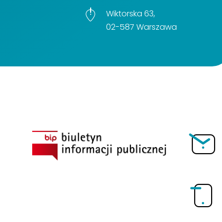
Wiktorska 63,
02-587 Warszawa
BIP