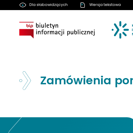
Dla słabowidzących
Wersja tekstowa
BIP
Zamówienia poniż
Nawigacja strony