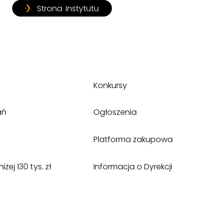
Strona Instytutu
Konkursy
ań
Ogłoszenia
Platforma zakupowa
ej 130 tys. zł
Informacja o Dyrekcji