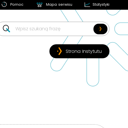
Pomoc
Mapa serwisu
Statystyki
w likwidacji
Strona Instytutu