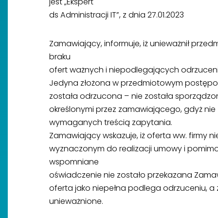
jest „Ekspert
ds Administracji IT”, z dnia 27.01.2023
Zamawiający, informuje, iż unieważnił prz
braku
ofert ważnych i niepodlegających odrzuceni
Jedyna złożona w przedmiotowym postępowan
została odrzucona – nie została sporząd
określonymi przez zamawiającego, gdyż ni
wymaganych treścią zapytania.
Zamawiający wskazuje, iż oferta ww. firmy ni
wyznaczonym do realizacji umowy i pomimo p
wspomniane
oświadczenie nie zostało przekazana Zam
oferta jako niepełna podlega odrzuceniu, a
unieważnione.