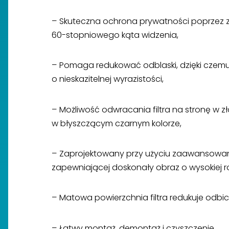
– Skuteczna ochrona prywatności poprzez 
60-stopniowego kąta widzenia,
– Pomaga redukować odblaski, dzięki czemu 
o nieskazitelnej wyrazistości,
– Możliwość odwracania filtra na stronę w zł
w błyszczącym czarnym kolorze,
– Zaprojektowany przy użyciu zaawansowanej
zapewniającej doskonały obraz o wysokiej ro
– Matowa powierzchnia filtra redukuje odbici
– Łatwy montaż, demontaż i czyszczenie,