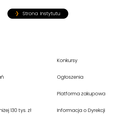
Strona Instytutu
Konkursy
ań
Ogłoszenia
Platforma zakupowa
ej 130 tys. zł
Informacja o Dyrekcji