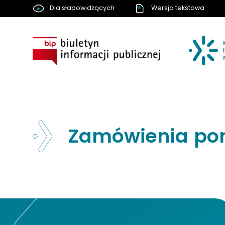
Dla słabowidzących
Wersja tekstowa
BIP
Zamówienia poniż
Nawigacja strony