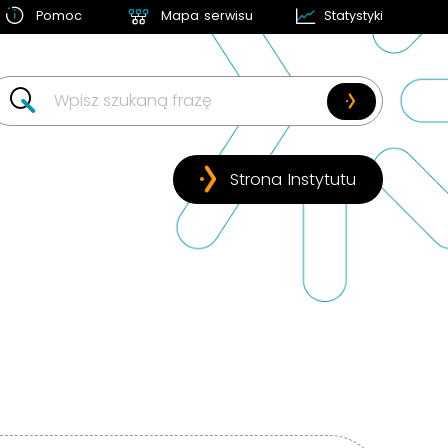
Pomoc
Mapa serwisu
Statystyki
w likwidacji
Strona Instytutu