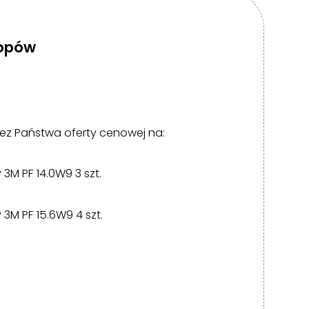
topów
ez Państwa oferty cenowej na:
3M PF 14.0W9 3 szt.
3M PF 15.6W9 4 szt.