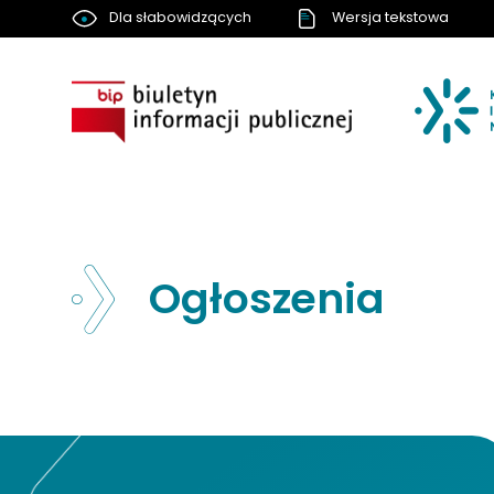
Dla słabowidzących
Wersja tekstowa
BIP
Ogłoszenia
Nawigacja strony