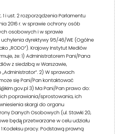
 1 i ust. 2 rozporządzenia Parlamentu
tnia 2016 r. w sprawie ochrony osób
ych osobowych i w sprawie
 uchylenia dyrektywy 95/46/WE (Ogólne
ako „RODO”). Krajowy Instytut Mediów
muje, że: 1) Administratorem Pani/Pana
iów z siedzibą w Warszawie,
o „Administrator”. 2) W sprawach
oże się Pani/Pan kontaktować
d@kim.gov.pl
3) Ma Pani/Pan prawo do:
ch poprawiania/sprostowania, ich
wniesienia skargi do organu
rony Danych Osobowych (ul. Stawki 20,
we będą̨ przetwarzane w celu udziału
§ 1 Kodeksu pracy. Podstawą prawną