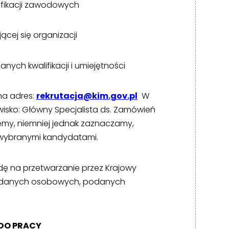
ifikacji zawodowych
cej się organizacji
ch kwalifikacji i umiejętności
na adres:
rekrutacja@kim.gov.pl
W
sko: Główny Specjalista ds. Zamówień
jemy, niemniej jednak zaznaczamy,
z wybranymi kandydatami.
ę na przetwarzanie przez Krajowy
ch danych osobowych, podanych
DO PRACY