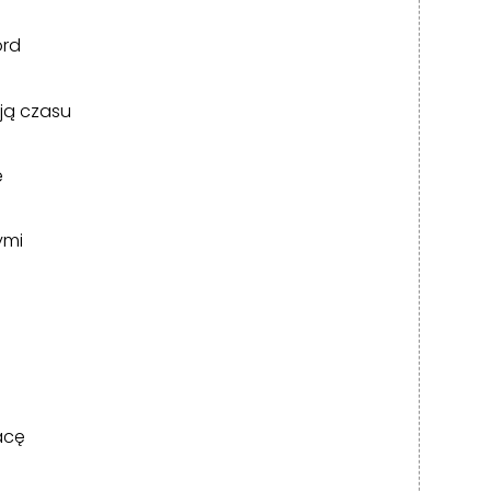
ord
sją czasu
e
ymi
acę