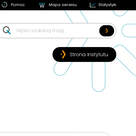
Pomoc
Mapa serwisu
Statystyki
w likwidacji
Strona Instytutu