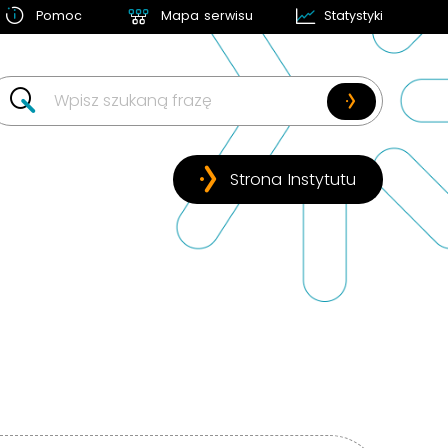
Pomoc
Mapa serwisu
Statystyki
w likwidacji
Strona Instytutu