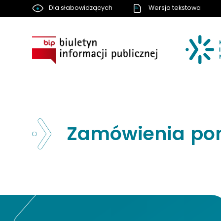
Dla słabowidzących
Wersja tekstowa
BIP
Zamówienia poniż
Nawigacja strony