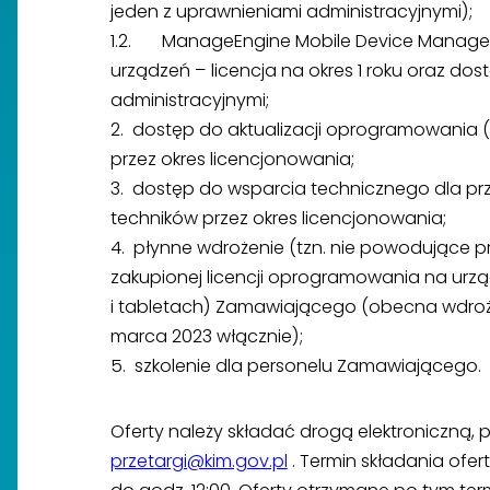
jeden z uprawnieniami administracyjnymi);
1.2. ManageEngine Mobile Device Manager P
urządzeń – licencja na okres 1 roku oraz dos
administracyjnymi;
2. dostęp do aktualizacji oprogramowania (u
przez okres licencjonowania;
3. dostęp do wsparcia technicznego dla p
techników przez okres licencjonowania;
4. płynne wdrożenie (tzn. nie powodujące 
zakupionej licencji oprogramowania na ur
i tabletach) Zamawiającego (obecna wdrożo
marca 2023 włącznie);
5. szkolenie dla personelu Zamawiającego.
Oferty należy składać drogą elektroniczną, p
przetargi@kim.gov.pl
. Termin składania ofer