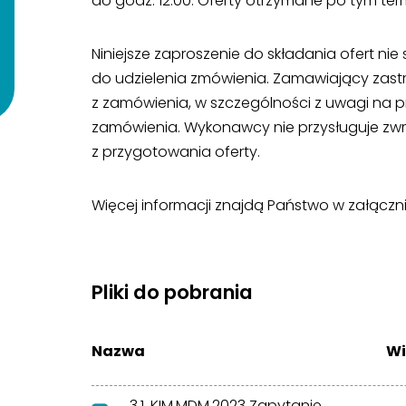
do godz. 12:00. Oferty otrzymane po tym te
Niniejsze zaproszenie do składania ofert n
do udzielenia zmówienia. Zamawiający zast
z zamówienia, w szczególności z uwagi na 
zamówienia. Wykonawcy nie przysługuje zw
z przygotowania oferty.
Więcej informacji znajdą Państwo w załączni
Pliki do pobrania
Nazwa
Wi
3.1. KIM.MDM.2023 Zapytanie