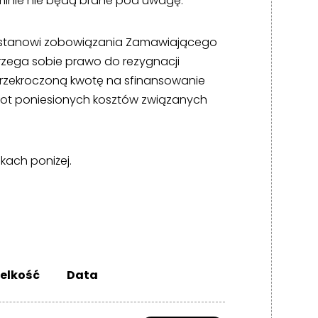
rminie nie będą brane pod uwagę.
ie stanowi zobowiązania Zamawiającego
rzega sobie prawo do rezygnacji
przekroczoną kwotę na sfinansowanie
rot poniesionych kosztów związanych
kach poniżej.
elkość
Data