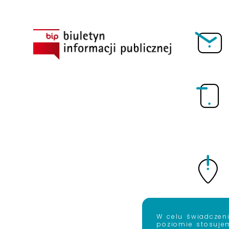
BIP
W celu świadczen
poziomie stosujem