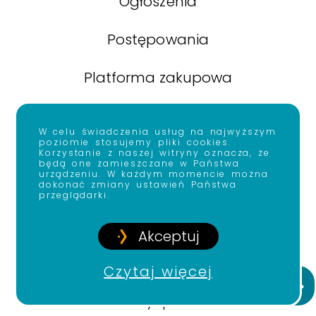
Ogłoszenia
Postępowania
Platforma zakupowa
Zamówienia poniżej 130 tys. zł
W celu świadczenia usług na najwyższym
poziomie stosujemy pliki cookies.
Informacja o Dyrekcji
Korzystanie z naszej witryny oznacza, że
będą one zamieszczane w Państwa
urządzeniu. W każdym momencie można
dokonać zmiany ustawień Państwa
Kontakt
przeglądarki.
Akceptuj
Czytaj więcej
Copyright © 2022
Krajowy Instytut Mediów
Prz
Created by:
Epic Dreams