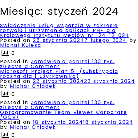
Miesiąc:
styczeń 2024
Świadczenie usług wsparcia w zakresie
rozwoju i utrzymania aplikacji PHP dla
Krajowego Instytutu Mediów nr_24-12-024
Posted on
25 stycznia 2024
7 lutego 2024
by
Michał Kulesa
0
Posted in
Zamówienia poniżej 130 tys.
on
zł
Leave a Comment
Świadczenie
Microsoft Project Plan 5 (subskrypcja
usług
roczna dla 1 użytkownika)
wsparcia
Posted on
22 stycznia 2024
22 stycznia 2024
w zakresie
by
Michał Gniadek
rozwoju
0
i utrzymania
aplikacji
Posted in
Zamówienia poniżej 130 tys.
PHP
on
zł
Leave a Comment
dla
Microsoft
Oprogramowanie Team Viewer Corporate
Krajowego
Project
/GOV/
Instytutu
Plan
Posted on
18 stycznia 2024
18 stycznia 2024
Mediów
5
by
Michał Gniadek
nr_24-
(subskrypcja
0
12-
roczna