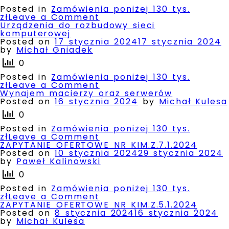
024
dla
Posted in
Zamówienia poniżej 130 tys.
1
on
zł
Leave a Comment
użytkownika)
Oprogramowanie
Urządzenia do rozbudowy sieci
Team
komputerowej
Viewer
Posted on
17 stycznia 2024
17 stycznia 2024
Corporate
by
Michał Gniadek
/GOV/
0
Posted in
Zamówienia poniżej 130 tys.
on
zł
Leave a Comment
Urządzenia
Wynajem macierzy oraz serwerów
do rozbudowy
Posted on
16 stycznia 2024
by
Michał Kulesa
sieci
0
komputerowej
Posted in
Zamówienia poniżej 130 tys.
on
zł
Leave a Comment
Wynajem
ZAPYTANIE OFERTOWE NR KIM.Z.7.1.2024
macierzy
Posted on
10 stycznia 2024
29 stycznia 2024
oraz serwerów
by
Paweł Kalinowski
0
Posted in
Zamówienia poniżej 130 tys.
on
zł
Leave a Comment
ZAPYTANIE
ZAPYTANIE OFERTOWE NR KIM.Z.5.1.2024
OFERTOWE
Posted on
8 stycznia 2024
16 stycznia 2024
NR KIM.Z.7.1.2024
by
Michał Kulesa