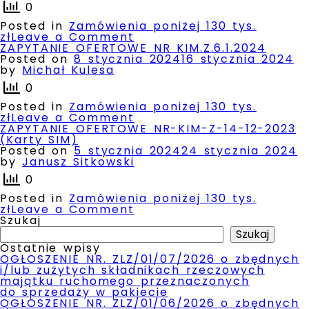
0
Posted in
Zamówienia poniżej 130 tys.
on
zł
Leave a Comment
ZAPYTANIE
ZAPYTANIE OFERTOWE NR KIM.Z.6.1.2024
OFERTOWE
Posted on
8 stycznia 2024
16 stycznia 2024
NR KIM.Z.5.1.2024
by
Michał Kulesa
0
Posted in
Zamówienia poniżej 130 tys.
on
zł
Leave a Comment
ZAPYTANIE
ZAPYTANIE OFERTOWE NR-KIM-Z-14-12-2023
OFERTOWE
(Karty SIM)
NR KIM.Z.6.1.2024
Posted on
5 stycznia 2024
24 stycznia 2024
by
Janusz Sitkowski
0
Posted in
Zamówienia poniżej 130 tys.
on
zł
Leave a Comment
ZAPYTANIE
Szukaj
OFERTOWE
Szukaj
NR-
Ostatnie wpisy
KIM-
OGŁOSZENIE NR. ZLZ/01/07/2026 o zbędnych
Z-
i/lub zużytych składnikach rzeczowych
14-
majątku ruchomego przeznaczonych
12-
do sprzedaży w pakiecie
2023
OGŁOSZENIE NR. ZLZ/01/06/2026 o zbędnych
(Karty